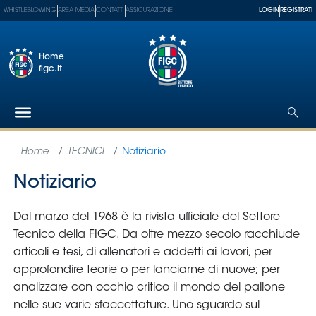
WHISTLEBLOWING
AREA MEDIA
CONTATTI
ASSICURAZIONE
LOGIN
REGISTRATI
Home
figc.it
Federazione
Nazionali
Partner
Tecnici
SGS
Paralimpico
Serie
A
Women