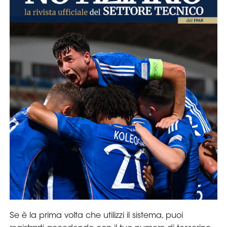
Area
Media
Contatti
Assicurazione
Social media