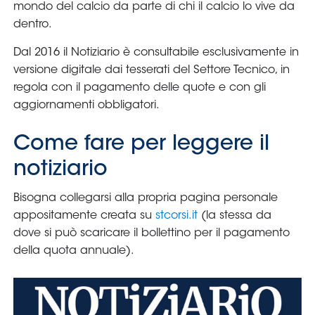
Serie
B
Femminile
Museo
del
Calcio
Shop
I
partner
delle
nazionali
Assicurazione
Cerca
Whistleblowing