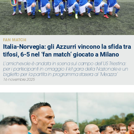
Area
Media
Contatti
FAN MATCH
Italia-Norvegia: gli Azzurri vincono la sfida tra
tifosi, 6-5 nel ‘fan match’ giocato a Milano
Assicurazione
L’amichevole è andata in scena sul campo dell’US Triestina:
per i partecipanti in omaggio il kit gara della Nazionale e un
Social media
biglietto per la partita in programma stasera al ‘Meazza’
16 novembre 2025