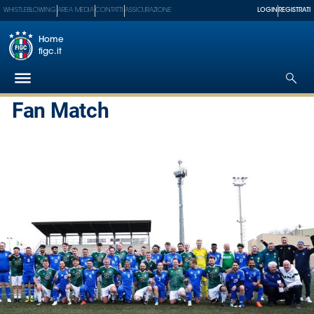
WHISTLEBLOWING
AREA MEDIA
CONTATTI
ASSICURAZIONE
LOGIN
REGISTRATI
Home
figc.it
Fan Match
Federazione
Nazionali
Partner
Tecnici
SGS
Paralimpico
Serie
A
Women