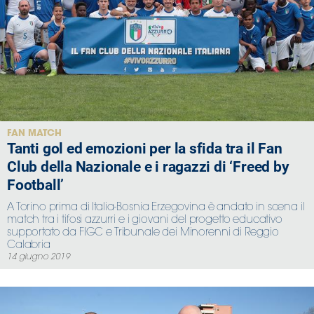
FAN MATCH
Tanti gol ed emozioni per la sfida tra il Fan
Club della Nazionale e i ragazzi di ‘Freed by
Football’
A Torino prima di Italia-Bosnia Erzegovina è andato in scena il
match tra i tifosi azzurri e i giovani del progetto educativo
supportato da FIGC e Tribunale dei Minorenni di Reggio
Calabria
14 giugno 2019