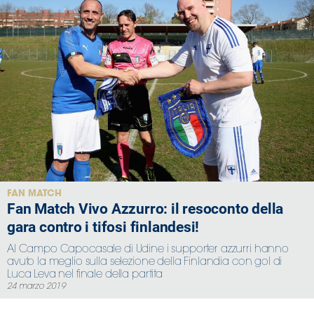
FAN MATCH
Fan Match Vivo Azzurro: il resoconto della
gara contro i tifosi finlandesi!
Al Campo Capocasale di Udine i supporter azzurri hanno
avuto la meglio sulla selezione della Finlandia con gol di
Luca Leva nel finale della partita
24 marzo 2019