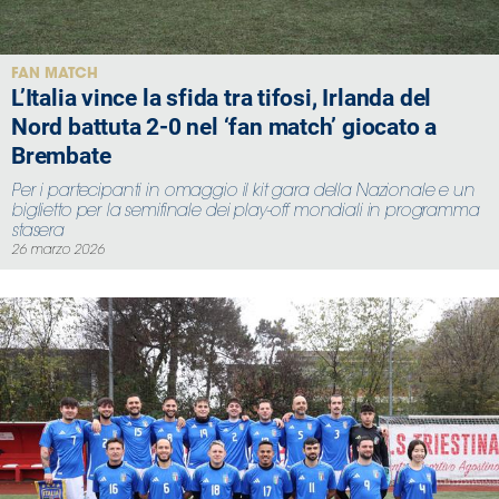
Serie
B
Femminile
FAN MATCH
L’Italia vince la sfida tra tifosi, Irlanda del
Museo
Nord battuta 2-0 nel ‘fan match’ giocato a
del
Calcio
Brembate
Shop
Per i partecipanti in omaggio il kit gara della Nazionale e un
I
biglietto per la semifinale dei play-off mondiali in programma
stasera
partner
26 marzo 2026
delle
nazionali
Assicurazione
Cerca
Whistleblowing