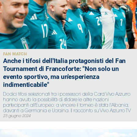
FAN MATCH
Anche i tifosi dell'Italia protagonisti del Fan
Tournament di Francoforte: "Non solo un
evento sportivo, ma un'esperienza
indimenticabile"
Dodici tifosi selezionati tra i possessori della Card Vivo Azzurro
hanno avuto la possibilità di sfidare le altre nazioni
partecipanti all'Europeo: a vincere il torneo è stata l'Albania,
davanti a Germania e Ucraina. Il racconto su Vivo Azzurro TV
23 giugno 2024