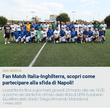
FAN MATCH
Fan Match Italia-Inghilterra, scopri come
partecipare alla sfida di Napoli!
La partita tra tifosi si giocherà giovedì 23 marzo alle ore 14.00,
a poche ore dal fischio d'inizio della sfida di UEFA European
Qualifiers dello stadio 'Diego Armando Maradona'
1 marzo 2023