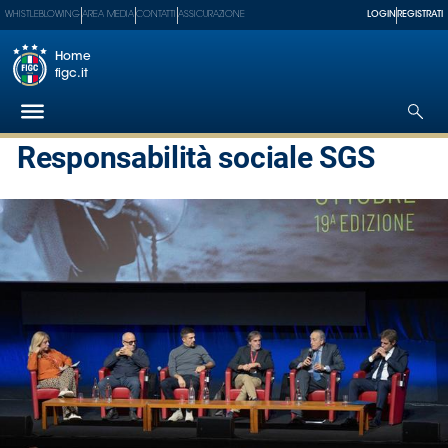
WHISTLEBLOWING
AREA MEDIA
CONTATTI
ASSICURAZIONE
LOGIN
REGISTRATI
Home
figc.it
Responsabilità sociale SGS
Federazione
Nazionali
Partner
Tecnici
SGS
Paralimpico
Serie
A
Women