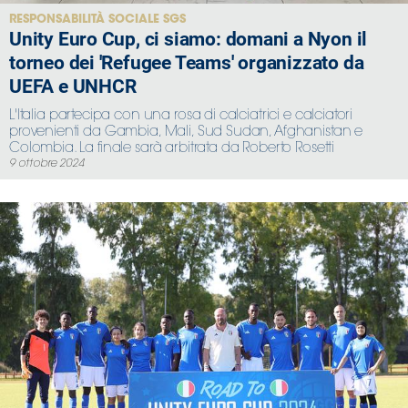
RESPONSABILITÀ SOCIALE SGS
Unity Euro Cup, ci siamo: domani a Nyon il
torneo dei 'Refugee Teams' organizzato da
UEFA e UNHCR
L'Italia partecipa con una rosa di calciatrici e calciatori
provenienti da Gambia, Mali, Sud Sudan, Afghanistan e
Colombia. La finale sarà arbitrata da Roberto Rosetti
9 ottobre 2024