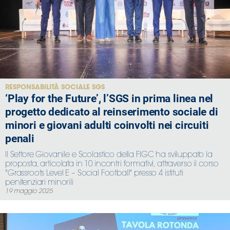
Area
Media
Contatti
RESPONSABILITÀ SOCIALE SGS
Assicurazione
‘Play for the Future’, l’SGS in prima linea nel
progetto dedicato al reinserimento sociale di
Social media
minori e giovani adulti coinvolti nei circuiti
penali
Il Settore Giovanile e Scolastico della FIGC ha sviluppato la
proposta, articolata in 10 incontri formativi, attraverso il corso
"Grassroots Level E – Social Football" presso 4 istituti
penitenziari minorili
19 maggio 2025