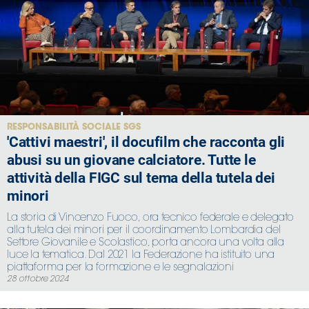
RESPONSABILITÀ SOCIALE SGS
'Cattivi maestri', il docufilm che racconta gli
abusi su un giovane calciatore. Tutte le
attività della FIGC sul tema della tutela dei
minori
La storia di Vincenzo Fuoco, ora tecnico federale e delegato
alla tutela dei minori per il coordinamento Lombardia del
Settore Giovanile e Scolastico, porta ancora una volta alla
luce la tematica. Dal 2021 la Federazione ha istituito una
piattaforma per la formazione e le segnalazioni
28 ottobre 2024