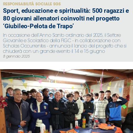
RESPONSABILITÀ SOCIALE SGS
Sport, educazione e spiritualità: 500 ragazzi e
80 giovani allenatori coinvolti nel progetto
‘Giubileo-Pelota de Trapo’
In occasione dell’Anno Santo ordinario del 2025, il Settore
Giovanile e Scolastico della FIGC - in collaborazione con
Scholas Occurrentes - annuncia il lancio del progetto che si
chiuderà con un grande evento il 14 e 15 giugno
8 gennaio 2025