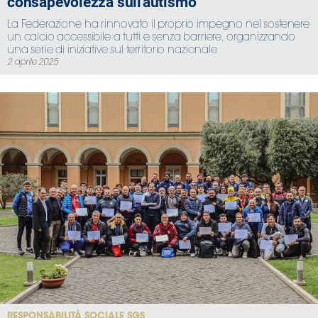
consapevolezza sull'autismo
La Federazione ha rinnovato il proprio impegno nel sostenere
un calcio accessibile a tutti e senza barriere, organizzando
una serie di iniziative sul territorio nazionale
2 aprile 2025
RESPONSABILITÀ SOCIALE SGS