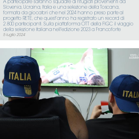
A partecipare saranno squadre di rifugiati provenienti da
Slovenia, Ucraina, Italia e una selezione della Toscana,
formata da giocatori che nel 2024 hanno preso parte al
progetto RETE, che quest’anno ha registrato un record di
2.800 partecipanti. Sulla piattaforma OTT della FIGC il viaggio
della selezione italiana nell'edizione 2023 a Francoforte
5 luglio 2024