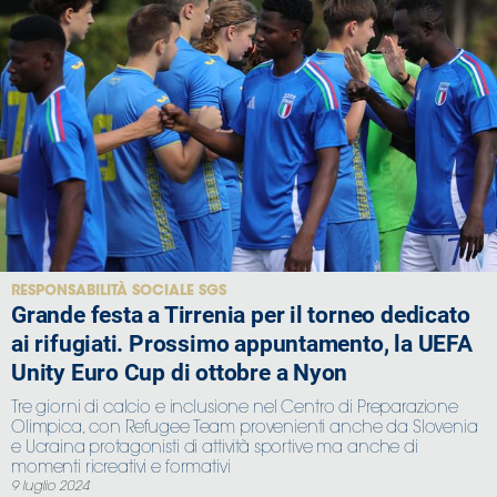
RESPONSABILITÀ SOCIALE SGS
Grande festa a Tirrenia per il torneo dedicato
ai rifugiati. Prossimo appuntamento, la UEFA
Unity Euro Cup di ottobre a Nyon
Tre giorni di calcio e inclusione nel Centro di Preparazione
Olimpica, con Refugee Team provenienti anche da Slovenia
e Ucraina protagonisti di attività sportive ma anche di
momenti ricreativi e formativi
9 luglio 2024