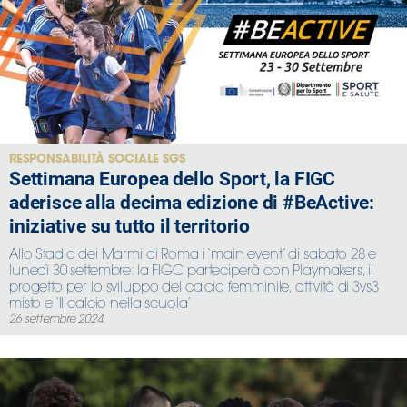
RESPONSABILITÀ SOCIALE SGS
Settimana Europea dello Sport, la FIGC
aderisce alla decima edizione di #BeActive:
iniziative su tutto il territorio
Allo Stadio dei Marmi di Roma i ‘main event’ di sabato 28 e
lunedì 30 settembre: la FIGC parteciperà con Playmakers, il
progetto per lo sviluppo del calcio femminile, attività di 3vs3
misto e ‘Il calcio nella scuola’
26 settembre 2024