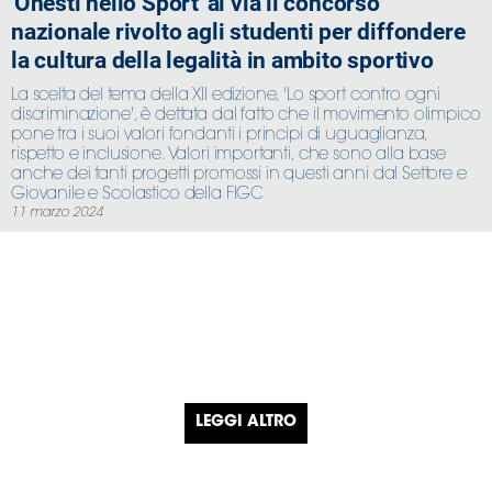
'Onesti nello Sport' al via il concorso
nazionale rivolto agli studenti per diffondere
la cultura della legalità in ambito sportivo
La scelta del tema della XII edizione, 'Lo sport contro ogni
discriminazione', è dettata dal fatto che il movimento olimpico
pone tra i suoi valori fondanti i principi di uguaglianza,
rispetto e inclusione. Valori importanti, che sono alla base
anche dei tanti progetti promossi in questi anni dal Settore e
Giovanile e Scolastico della FIGC
11 marzo 2024
LEGGI ALTRO