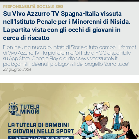
RESPONSABILITÀ SOCIALE SGS
Su Vivo Azzurro TV Spagna-Italia vissuta
nell'Istituto Penale per i Minorenni di Nisida.
La partita vista con gli occhi di giovani in
cerca di riscatto
È online una nuova puntata di 'Storie a tutto campo', il format
di Vivo Azzurro TV - la piattaforma OTT della FIGC disponibile
su App Store, Google Play e al sito www.vivoazzurrotv.it:
protagonisti i detenuti protagonisti del progetto 'Zona Luce'
22 giugno 2024