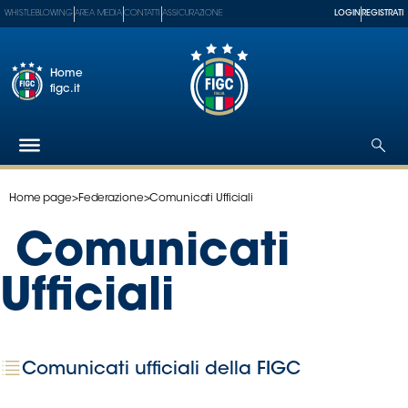
WHISTLEBLOWING
AREA MEDIA
CONTATTI
ASSICURAZIONE
LOGIN
REGISTRATI
Home
figc.it
Home page
>
Federazione
>
Comunicati Ufficiali
Federazione
Nazionali
Comunicati
Partner
Tecnici
Ufficiali
SGS
Paralimpico
Serie
Comunicati ufficiali della FIGC
A
Women