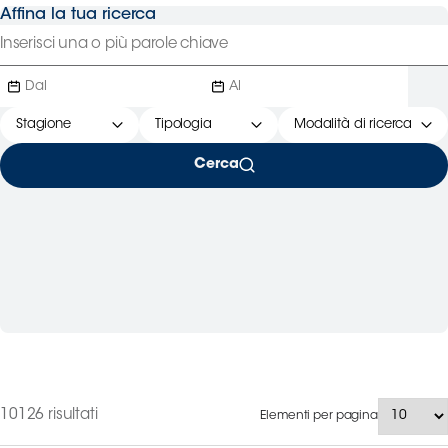
Affina la tua ricerca
Serie
B
Femminile
Museo
del
Stagione
Tipologia
Modalità di ricerca
Calcio
Shop
Cerca
I
partner
delle
nazionali
Assicurazione
Cerca
10126 risultati
Elementi per pagina
Whistleblowing