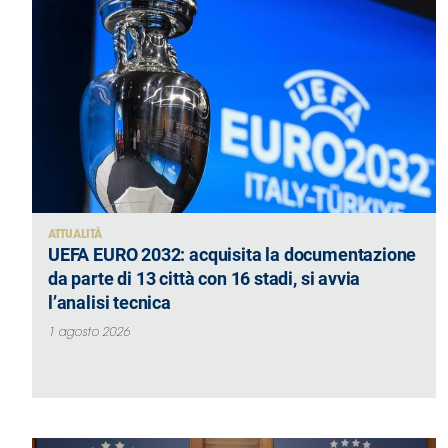
B
Femminile
Museo
del
Calcio
Shop
I
partner
delle
nazionali
ATTUALITÀ
Assicurazione
UEFA EURO 2032: acquisita la documentazione
da parte di 13 città con 16 stadi, si avvia
l’analisi tecnica
1 agosto 2026
Cerca
Whistleblowing