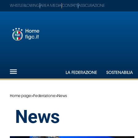
WHISTLEBLOWING
AREA MEDIA
CONTATTI
ASSICURAZIONE
Home
figc.it
Footer
1
Federazione
LA FEDERAZIONE
SOSTENABILIA
Nazionali
Partner
Tecnici
Home page
>
Federazione
>
News
SGS
Paralimpico
News
Serie
A
Women
Serie