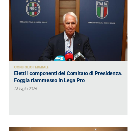
Area
Media
Contatti
Assicurazione
CONSIGLIO FEDERALE
Eletti i componenti del Comitato di Presidenza.
Social media
Foggia riammesso in Lega Pro
28 luglio 2026