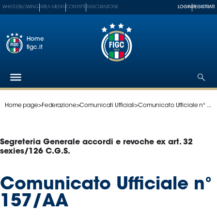
WHISTLEBLOWING
AREA MEDIA
CONTATTI
ASSICURAZIONE
LOGIN
REGISTRATI
Home
figc.it
Home page
>
Federazione
>
Comunicati Ufficiali
>
Comunicato Ufficiale n° ...
Federazione
Nazionali
Partner
Segreteria Generale accordi e revoche ex art. 32
Tecnici
sexies/126 C.G.S.
SGS
Paralimpico
Comunicato Ufficiale n°
Serie
157/AA
A
Women