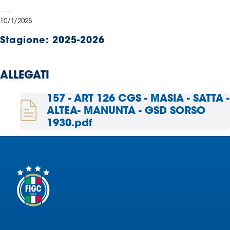
Serie
B
10/1/2025
Femminile
Stagione:
2025-2026
Museo
del
Calcio
ALLEGATI
Shop
I
157 - ART 126 CGS - MASIA - SATTA -
partner
ALTEA- MANUNTA - GSD SORSO
delle
1930.pdf
nazionali
Assicurazione
Cerca
Whistleblowing