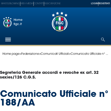
WHISTLEBLOWING
AREA MEDIA
CONTATTI
ASSICURAZIONE
LOGIN
REGISTRATI
Home
figc.it
Home page
>
Federazione
>
Comunicati Ufficiali
>
Comunicato Ufficiale n° ...
Federazione
Nazionali
Partner
Segreteria Generale accordi e revoche ex art. 32
Tecnici
sexies/126 C.G.S.
SGS
Paralimpico
Comunicato Ufficiale n°
Serie
188/AA
A
Women