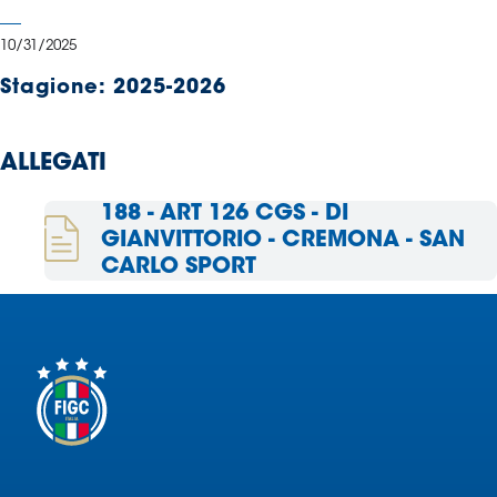
Serie
B
10/31/2025
Femminile
Stagione:
2025-2026
Museo
del
Calcio
ALLEGATI
Shop
I
188 - ART 126 CGS - DI
partner
GIANVITTORIO - CREMONA - SAN
delle
CARLO SPORT
nazionali
Assicurazione
Cerca
Whistleblowing