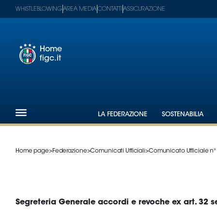
WHISTLEBLOWING
AREA MEDIA
CONTATTI
ASSICURAZIONE
Home
figc.it
Footer
1
Federazione
LA FEDERAZIONE
SOSTENABILIA
Nazionali
Partner
Tecnici
Home page
>
Federazione
>
Comunicati Ufficiali
>
Comunicato Ufficiale n° .
SGS
Paralimpico
Serie
A
Women
Segreteria Generale accordi e revoche ex art. 32 s
Serie