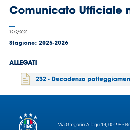
B
Comunicato Ufficiale 
Femminile
Museo
del
Calcio
12/2/2025
Shop
Stagione:
2025-2026
I
partner
delle
ALLEGATI
nazionali
Assicurazione
232 - Decadenza patteggiament
Cerca
Whistleblowing
Via Gregorio Allegri 14, 00198 - 