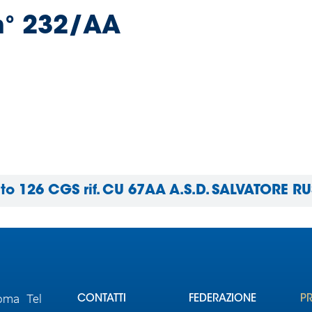
n° 232/AA
o 126 CGS rif. CU 67AA A.S.D. SALVATORE R
Roma Tel
CONTATTI
FEDERAZIONE
P