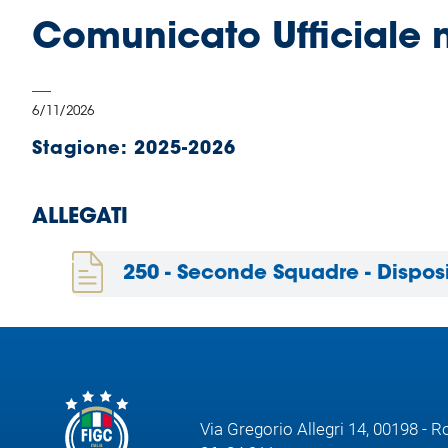
B
Comunicato Ufficiale 
Femminile
Museo
del
Calcio
6/11/2026
Shop
Stagione:
2025-2026
I
partner
delle
ALLEGATI
nazionali
Assicurazione
250 - Seconde Squadre - Dispos
Cerca
Whistleblowing
Via Gregorio Allegri 14, 00198 - 