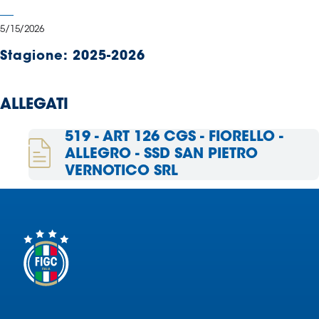
Serie
B
5/15/2026
Femminile
Stagione:
2025-2026
Museo
del
Calcio
ALLEGATI
Shop
I
519 - ART 126 CGS - FIORELLO -
partner
ALLEGRO - SSD SAN PIETRO
delle
VERNOTICO SRL
nazionali
Assicurazione
Cerca
Whistleblowing