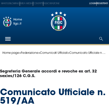
WHISTLEBLOWING
AREA MEDIA
CONTATTI
ASSICURAZIONE
LOGIN
REGISTRATI
Home
figc.it
Home page
>
Federazione
>
Comunicati Ufficiali
>
Comunicato Ufficiale n. ...
Federazione
Nazionali
Partner
Segreteria Generale accordi e revoche ex art. 32
Tecnici
sexies/126 C.G.S.
SGS
Paralimpico
Comunicato Ufficiale n.
Serie
519/AA
A
Women