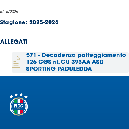
Serie
B
6/16/2026
Femminile
Stagione:
2025-2026
Museo
del
Calcio
ALLEGATI
Shop
I
571 - Decadenza patteggiamento
partner
126 CGS rif. CU 393AA ASD
delle
SPORTING PADULEDDA
nazionali
Assicurazione
Cerca
Whistleblowing