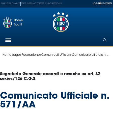
WHISTLEBLOWING
AREA MEDIA
CONTATTI
ASSICURAZIONE
LOGIN
REGISTRATI
Home
figc.it
Home page
>
Federazione
>
Comunicati Ufficiali
>
Comunicato Ufficiale n. ...
Federazione
Nazionali
Partner
Segreteria Generale accordi e revoche ex art. 32
Tecnici
sexies/126 C.G.S.
SGS
Paralimpico
Comunicato Ufficiale n.
Serie
571/AA
A
Women