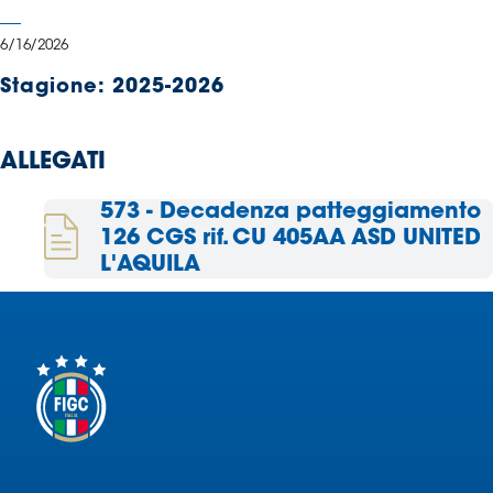
Serie
B
6/16/2026
Femminile
Stagione:
2025-2026
Museo
del
Calcio
ALLEGATI
Shop
I
573 - Decadenza patteggiamento
partner
126 CGS rif. CU 405AA ASD UNITED
delle
L'AQUILA
nazionali
Assicurazione
Cerca
Whistleblowing