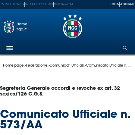
WHISTLEBLOWING
AREA MEDIA
CONTATTI
ASSICURAZIONE
LOGIN
REGISTRATI
Home
figc.it
Home page
>
Federazione
>
Comunicati Ufficiali
>
Comunicato Ufficiale n. ...
Federazione
Nazionali
Partner
Segreteria Generale accordi e revoche ex art. 32
Tecnici
sexies/126 C.G.S.
SGS
Paralimpico
Comunicato Ufficiale n.
Serie
573/AA
A
Women