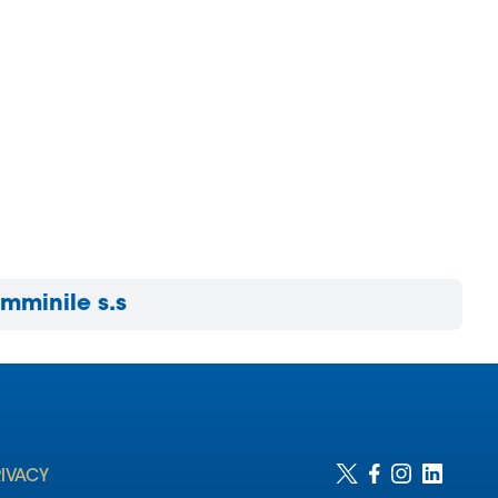
emminile s.s
RIVACY