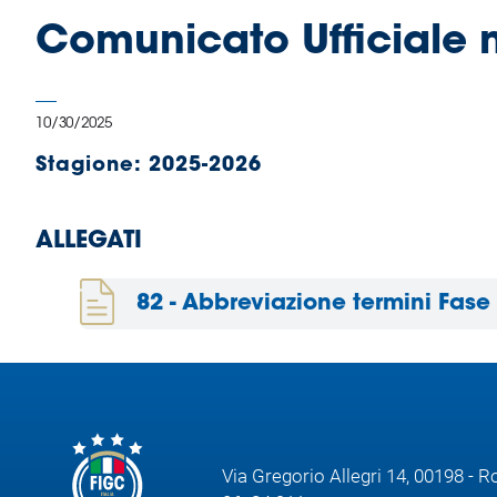
B
Comunicato Ufficiale 
Femminile
Museo
del
Calcio
10/30/2025
Shop
Stagione:
2025-2026
I
partner
delle
ALLEGATI
nazionali
Assicurazione
82 - Abbreviazione termini Fase
Cerca
Whistleblowing
Via Gregorio Allegri 14, 00198 - 