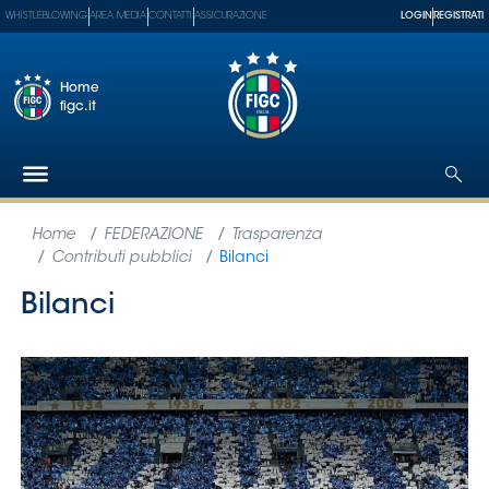
WHISTLEBLOWING
AREA MEDIA
CONTATTI
ASSICURAZIONE
LOGIN
REGISTRATI
Home
figc.it
Federazione
Nazionali
Partner
Tecnici
SGS
Paralimpico
Serie
A
Women