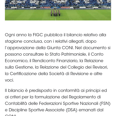
Serie
B
Femminile
Museo
del
Calcio
Shop
I
partner
delle
nazionali
Assicurazione
Cerca
Whistleblowing