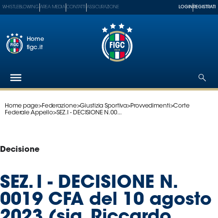
WHISTLEBLOWING
AREA MEDIA
CONTATTI
ASSICURAZIONE
LOGIN
REGISTRATI
Home
figc.it
Home page
>
Federazione
>
Giustizia Sportiva
>
Provvedimenti
>
Corte
Federazione
Federale Appello
>
SEZ. I - DECISIONE N. 00...
Nazionali
Partner
Tecnici
Decisione
SGS
Paralimpico
SEZ. I - DECISIONE N.
Serie
0019 CFA del 10 agosto
A
Women
2023 (sig. Riccardo