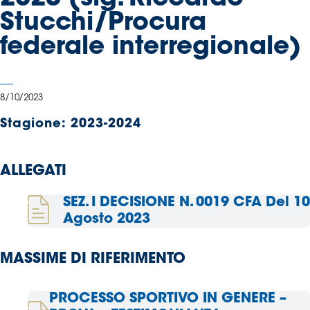
Serie
Stucchi/Procura
B
federale interregionale)
Femminile
Museo
del
Calcio
8/10/2023
Shop
Stagione:
2023-2024
I
partner
delle
ALLEGATI
nazionali
Assicurazione
SEZ. I DECISIONE N. 0019 CFA Del 10
Agosto 2023
MASSIME DI RIFERIMENTO
Cerca
PROCESSO SPORTIVO IN GENERE –
Whistleblowing