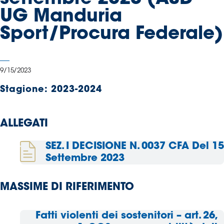
Serie
UG Manduria
B
Sport/Procura Federale)
Femminile
Museo
del
Calcio
9/15/2023
Shop
Stagione:
2023-2024
I
partner
delle
ALLEGATI
nazionali
Assicurazione
SEZ. I DECISIONE N. 0037 CFA Del 15
Settembre 2023
MASSIME DI RIFERIMENTO
Cerca
Fatti violenti dei sostenitori – art. 26,
Whistleblowing