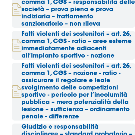
comma 1, CGS – responsabilità delle
società – prova piena e prova
Area
indiziaria – trattamento
sanzionatorio – non rileva
Media
Fatti violenti dei sostenitori – art. 26,
Contatti
comma 1, CGS - ratio – aree esterne
immediatamente adiacenti
Assicurazione
all’impianto sportivo - nozione
Fatti violenti dei sostenitori – art. 26,
Social media
comma 1, CGS – nozione - ratio -
assicurare il regolare e leale
svolgimento delle competizioni
sportive - pericolo per l’incolumità
pubblica – mera potenzialità della
lesione – sufficienza – ordinamento
penale - differenze
Giudizio e responsabilità
disciplinare – standard probatorio –