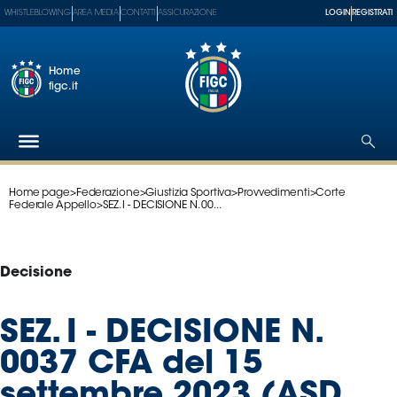
WHISTLEBLOWING
AREA MEDIA
CONTATTI
ASSICURAZIONE
LOGIN
REGISTRATI
Home
figc.it
Home page
>
Federazione
>
Giustizia Sportiva
>
Provvedimenti
>
Corte
Federazione
Federale Appello
>
SEZ. I - DECISIONE N. 00...
Nazionali
Partner
Tecnici
Decisione
SGS
Paralimpico
SEZ. I - DECISIONE N.
Serie
0037 CFA del 15
A
Women
settembre 2023 (ASD