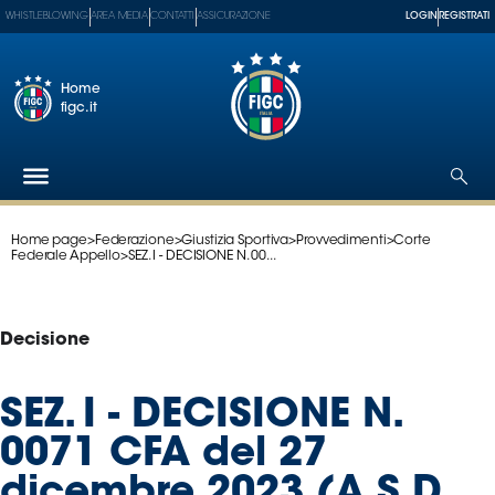
WHISTLEBLOWING
AREA MEDIA
CONTATTI
ASSICURAZIONE
LOGIN
REGISTRATI
Home
figc.it
Home page
>
Federazione
>
Giustizia Sportiva
>
Provvedimenti
>
Corte
Federazione
Federale Appello
>
SEZ. I - DECISIONE N. 00...
Nazionali
Partner
Tecnici
Decisione
SGS
Paralimpico
SEZ. I - DECISIONE N.
Serie
0071 CFA del 27
A
Women
dicembre 2023 (A.S.D.