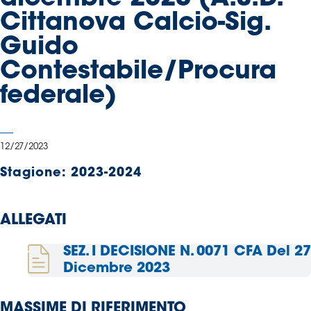
Serie
Cittanova Calcio-Sig.
B
Guido
Femminile
Museo
Contestabile/Procura
del
federale)
Calcio
Shop
I
12/27/2023
partner
delle
Stagione:
2023-2024
nazionali
Assicurazione
ALLEGATI
SEZ. I DECISIONE N. 0071 CFA Del 27
Cerca
Dicembre 2023
MASSIME DI RIFERIMENTO
Whistleblowing