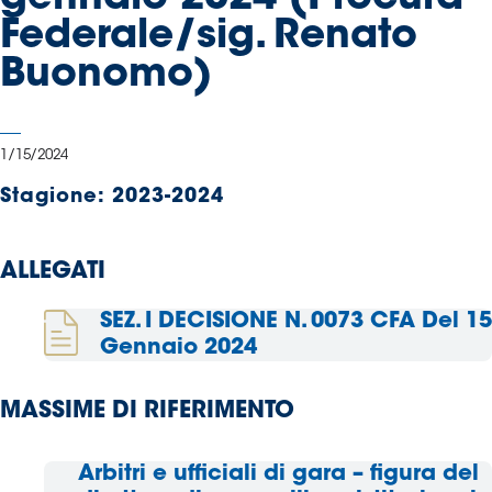
Serie
Federale/sig. Renato
B
Buonomo)
Femminile
Museo
del
Calcio
1/15/2024
Shop
Stagione:
2023-2024
I
partner
delle
ALLEGATI
nazionali
Assicurazione
SEZ. I DECISIONE N. 0073 CFA Del 15
Gennaio 2024
MASSIME DI RIFERIMENTO
Cerca
Arbitri e ufficiali di gara – figura del
Whistleblowing