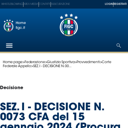
WHISTLEBLOWING
AREA MEDIA
CONTATTI
ASSICURAZIONE
LOGIN
REGISTRATI
Home
figc.it
Home page
>
Federazione
>
Giustizia Sportiva
>
Provvedimenti
>
Corte
Federazione
Federale Appello
>
SEZ. I - DECISIONE N. 00...
Nazionali
Partner
Tecnici
Decisione
SGS
Paralimpico
SEZ. I - DECISIONE N.
Serie
0073 CFA del 15
A
Women
gennaio 2024 (Procura