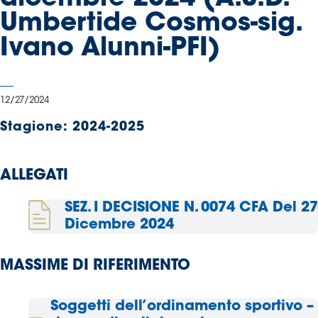
Serie
Umbertide Cosmos-sig.
B
Ivano Alunni-PFI)
Femminile
Museo
del
Calcio
12/27/2024
Shop
Stagione:
2024-2025
I
partner
delle
ALLEGATI
nazionali
Assicurazione
SEZ. I DECISIONE N. 0074 CFA Del 27
Dicembre 2024
MASSIME DI RIFERIMENTO
Cerca
Soggetti dell’ordinamento sportivo –
Whistleblowing