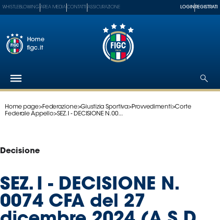
WHISTLEBLOWING
AREA MEDIA
CONTATTI
ASSICURAZIONE
LOGIN
REGISTRATI
Home
figc.it
Home page
>
Federazione
>
Giustizia Sportiva
>
Provvedimenti
>
Corte
Federazione
Federale Appello
>
SEZ. I - DECISIONE N. 00...
Nazionali
Partner
Tecnici
Decisione
SGS
Paralimpico
SEZ. I - DECISIONE N.
Serie
0074 CFA del 27
A
Women
dicembre 2024 (A.S.D.