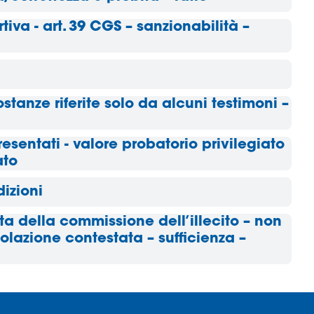
iva - art. 39 CGS – sanzionabilità –
ostanze riferite solo da alcuni testimoni –
resentati - valore probatorio privilegiato
ato
dizioni
ta della commissione dell’illecito – non
iolazione contestata – sufficienza –