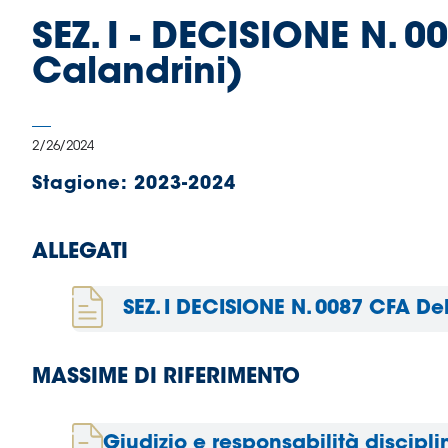
B
SEZ. I - DECISIONE N. 
Femminile
Museo
Calandrini)
del
Calcio
Shop
2/26/2024
I
partner
Stagione:
2023-2024
delle
nazionali
Assicurazione
ALLEGATI
SEZ. I DECISIONE N. 0087 CFA De
Cerca
MASSIME DI RIFERIMENTO
Whistleblowing
Giudizio e responsabilità disciplin