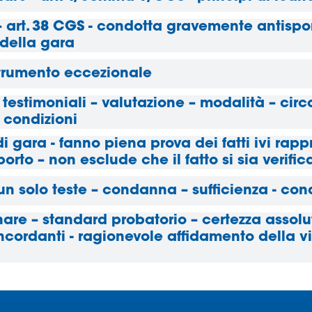
 art. 38 CGS - condotta gravemente antisport
della gara
strumento eccezionale
 testimoniali – valutazione – modalità – circ
 condizioni
 di gara - fanno piena prova dei fatti ivi rapp
rto – non esclude che il fatto si sia verific
un solo teste – condanna – sufficienza - con
nare – standard probatorio – certezza assolu
concordanti - ragionevole affidamento della v