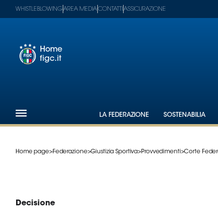
WHISTLEBLOWING
AREA MEDIA
CONTATTI
ASSICURAZIONE
Home
figc.it
Footer
1
Federazione
LA FEDERAZIONE
SOSTENABILIA
Nazionali
Partner
Tecnici
Home page
>
Federazione
>
Giustizia Sportiva
>
Provvedimenti
>
Corte Feder
SGS
Paralimpico
Serie
A
Women
Decisione
Serie