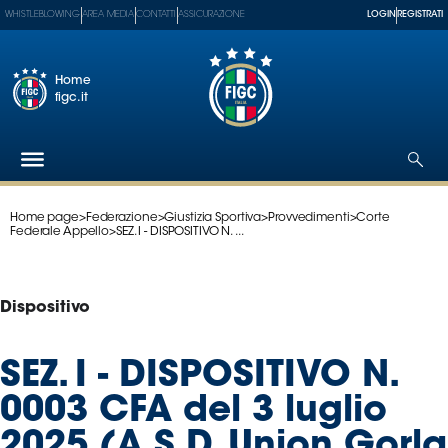
WHISTLEBLOWING
AREA MEDIA
CONTATTI
ASSICURAZIONE
LOGIN
REGISTRATI
Home
figc.it
Home page
>
Federazione
>
Giustizia Sportiva
>
Provvedimenti
>
Corte
Federazione
Federale Appello
>
SEZ. I - DISPOSITIVO N. ...
Nazionali
Partner
Tecnici
Dispositivo
SGS
Paralimpico
SEZ. I - DISPOSITIVO N.
Serie
0003 CFA del 3 luglio
A
Women
2025 (A.S.D. Union Gorla