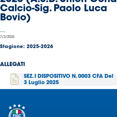
Serie
Calcio-Sig. Paolo Luca
B
Bovio)
Femminile
Museo
del
Calcio
7/3/2025
Shop
Stagione:
2025-2026
I
partner
delle
ALLEGATI
nazionali
Assicurazione
SEZ. I DISPOSITIVO N. 0003 CFA Del
3 Luglio 2025
Cerca
Whistleblowing