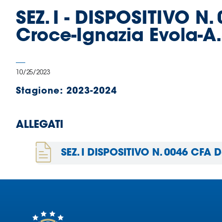
B
SEZ. I - DISPOSITIVO N.
Femminile
Museo
Croce-Ignazia Evola-A.S
del
Calcio
Shop
10/25/2023
I
partner
Stagione:
2023-2024
delle
nazionali
Assicurazione
ALLEGATI
SEZ. I DISPOSITIVO N. 0046 CFA 
Cerca
Whistleblowing