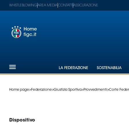
WHISTLEBLOWING
AREA MEDIA
CONTATTI
ASSICURAZIONE
Home
figc.it
Footer
1
Federazione
LA FEDERAZIONE
SOSTENABILIA
Nazionali
Partner
Tecnici
Home page
>
Federazione
>
Giustizia Sportiva
>
Provvedimenti
>
Corte Feder
SGS
Paralimpico
Serie
A
Women
Dispositivo
Serie