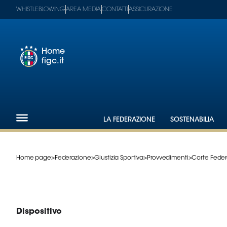
WHISTLEBLOWING
AREA MEDIA
CONTATTI
ASSICURAZIONE
Home
figc.it
Footer
1
Federazione
LA FEDERAZIONE
SOSTENABILIA
Nazionali
Partner
Tecnici
Home page
>
Federazione
>
Giustizia Sportiva
>
Provvedimenti
>
Corte Feder
SGS
Paralimpico
Serie
A
Women
Dispositivo
Serie