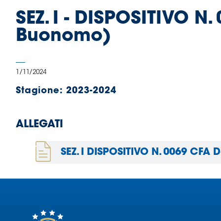
B
SEZ. I - DISPOSITIVO N
Femminile
Museo
Buonomo)
del
Calcio
Shop
1/11/2024
I
partner
Stagione:
2023-2024
delle
nazionali
Assicurazione
ALLEGATI
SEZ. I DISPOSITIVO N. 0069 CFA 
Cerca
Whistleblowing