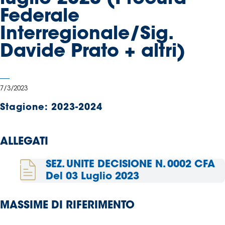
Serie
Federale
B
Interregionale/Sig.
Femminile
Museo
Davide Prato + altri)
del
Calcio
Shop
7/3/2023
I
partner
Stagione:
2023-2024
delle
nazionali
ALLEGATI
Assicurazione
SEZ. UNITE DECISIONE N. 0002 CFA
Del 03 Luglio 2023
Cerca
MASSIME DI RIFERIMENTO
Whistleblowing