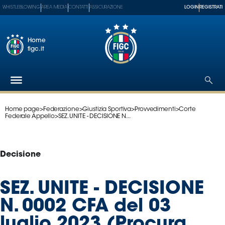
WHISTLEBLOWING
AREA MEDIA
CONTATTI
ASSICURAZIONE
LOGIN
REGISTRATI
Home
figc.it
Home page
>
Federazione
>
Giustizia Sportiva
>
Provvedimenti
>
Corte
Federazione
Federale Appello
>
SEZ. UNITE - DECISIONE N...
Nazionali
Partner
Tecnici
Decisione
SGS
Paralimpico
SEZ. UNITE - DECISIONE
Serie
N. 0002 CFA del 03
A
Women
luglio 2023 (Procura