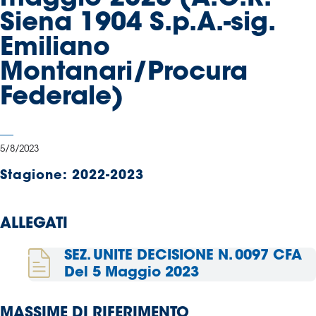
Serie
Siena 1904 S.p.A.-sig.
B
Emiliano
Femminile
Museo
Montanari/Procura
del
Federale)
Calcio
Shop
I
5/8/2023
partner
delle
Stagione:
2022-2023
nazionali
Assicurazione
ALLEGATI
SEZ. UNITE DECISIONE N. 0097 CFA
Cerca
Del 5 Maggio 2023
MASSIME DI RIFERIMENTO
Whistleblowing