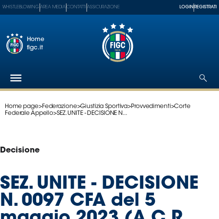
WHISTLEBLOWING
AREA MEDIA
CONTATTI
ASSICURAZIONE
LOGIN
REGISTRATI
Home
figc.it
Home page
>
Federazione
>
Giustizia Sportiva
>
Provvedimenti
>
Corte
Federazione
Federale Appello
>
SEZ. UNITE - DECISIONE N...
Nazionali
Partner
Tecnici
Decisione
SGS
Paralimpico
SEZ. UNITE - DECISIONE
Serie
N. 0097 CFA del 5
A
Women
maggio 2023 (A.C.R.