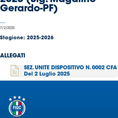
Serie
Gerardo-PF)
B
Femminile
Museo
7/2/2025
del
Calcio
Stagione:
2025-2026
Shop
I
ALLEGATI
partner
delle
SEZ. UNITE DISPOSITIVO N. 0002 CFA
nazionali
Del 2 Luglio 2025
Assicurazione
Cerca
Whistleblowing