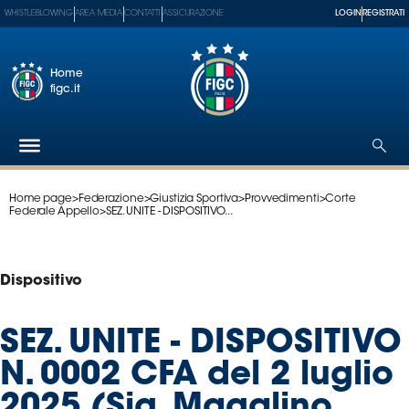
WHISTLEBLOWING
AREA MEDIA
CONTATTI
ASSICURAZIONE
LOGIN
REGISTRATI
Home
figc.it
Home page
>
Federazione
>
Giustizia Sportiva
>
Provvedimenti
>
Corte
Federazione
Federale Appello
>
SEZ. UNITE - DISPOSITIVO...
Nazionali
Partner
Tecnici
Dispositivo
SGS
Paralimpico
SEZ. UNITE - DISPOSITIVO
Serie
N. 0002 CFA del 2 luglio
A
Women
2025 (Sig. Magalino