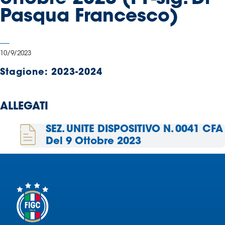
Serie
Pasqua Francesco)
B
Femminile
Museo
10/9/2023
del
Calcio
Stagione:
2023-2024
Shop
I
ALLEGATI
partner
delle
SEZ. UNITE DISPOSITIVO N. 0041 CFA
nazionali
Del 9 Ottobre 2023
Assicurazione
Cerca
Whistleblowing