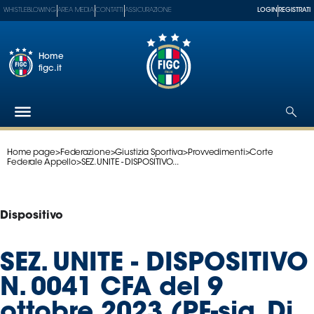
WHISTLEBLOWING
AREA MEDIA
CONTATTI
ASSICURAZIONE
LOGIN
REGISTRATI
Home
figc.it
Home page
>
Federazione
>
Giustizia Sportiva
>
Provvedimenti
>
Corte
Federazione
Federale Appello
>
SEZ. UNITE - DISPOSITIVO...
Nazionali
Partner
Tecnici
Dispositivo
SGS
Paralimpico
SEZ. UNITE - DISPOSITIVO
Serie
N. 0041 CFA del 9
A
Women
ottobre 2023 (PF-sig. Di