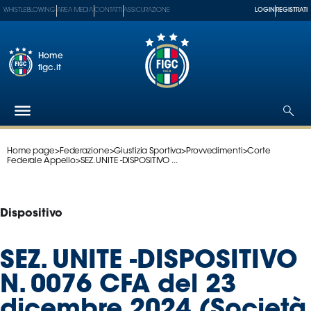
WHISTLEBLOWING
AREA MEDIA
CONTATTI
ASSICURAZIONE
LOGIN
REGISTRATI
Home
figc.it
Home page
>
Federazione
>
Giustizia Sportiva
>
Provvedimenti
>
Corte
Federazione
Federale Appello
>
SEZ. UNITE -DISPOSITIVO ...
Nazionali
Partner
Tecnici
Dispositivo
SGS
Paralimpico
SEZ. UNITE -DISPOSITIVO
Serie
N. 0076 CFA del 23
A
Women
dicembre 2024 (Società