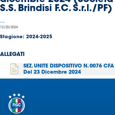
Serie
S.S. Brindisi F.C. S.r.l./PF)
B
Femminile
Museo
12/23/2024
del
Calcio
Stagione:
2024-2025
Shop
I
ALLEGATI
partner
delle
SEZ. UNITE DISPOSITIVO N. 0076 CFA
nazionali
Del 23 Dicembre 2024
Assicurazione
Cerca
Whistleblowing