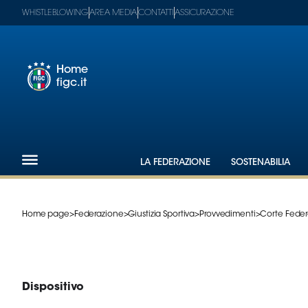
WHISTLEBLOWING
AREA MEDIA
CONTATTI
ASSICURAZIONE
Home
figc.it
Footer
1
Federazione
LA FEDERAZIONE
SOSTENABILIA
Nazionali
Partner
Tecnici
Home page
>
Federazione
>
Giustizia Sportiva
>
Provvedimenti
>
Corte Feder
SGS
Paralimpico
Serie
A
Women
Dispositivo
Serie