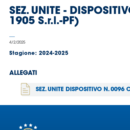
B
SEZ. UNITE - DISPOSITI
Femminile
Museo
1905 S.r.l.-PF)
del
Calcio
Shop
4/2/2025
I
partner
Stagione:
2024-2025
delle
nazionali
Assicurazione
ALLEGATI
SEZ. UNITE DISPOSITIVO N. 0096 
Cerca
Whistleblowing