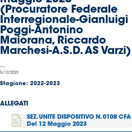
Serie
(Procuratore Federale
B
Interregionale-Gianluigi
Femminile
Museo
Poggi-Antonino
del
Maiorana, Riccardo
Calcio
Shop
Marchesi-A.S.D. AS Varzi)
I
partner
delle
5/12/2023
nazionali
Stagione:
2022-2023
Assicurazione
ALLEGATI
Cerca
SEZ. UNITE DISPOSITIVO N. 0108 CFA
Del 12 Maggio 2023
Whistleblowing