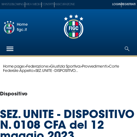
WHISTLEBLOWING
AREA MEDIA
CONTATTI
ASSICURAZIONE
LOGIN
REGISTRATI
Home
figc.it
Home page
>
Federazione
>
Giustizia Sportiva
>
Provvedimenti
>
Corte
Federazione
Federale Appello
>
SEZ. UNITE - DISPOSITIVO...
Nazionali
Partner
Tecnici
Dispositivo
SGS
Paralimpico
SEZ. UNITE - DISPOSITIVO
Serie
N. 0108 CFA del 12
A
Women
maggio 2023