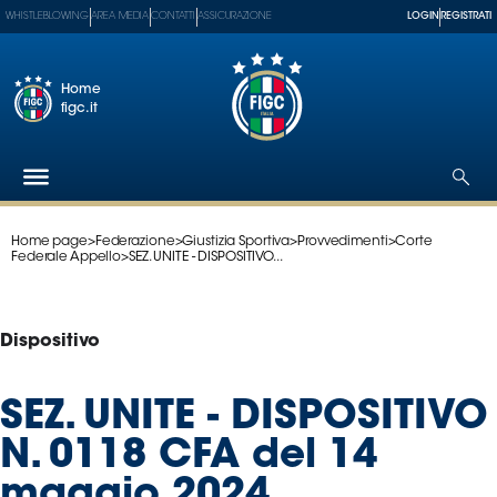
WHISTLEBLOWING
AREA MEDIA
CONTATTI
ASSICURAZIONE
LOGIN
REGISTRATI
Home
figc.it
Home page
>
Federazione
>
Giustizia Sportiva
>
Provvedimenti
>
Corte
Federazione
Federale Appello
>
SEZ. UNITE - DISPOSITIVO...
Nazionali
Partner
Tecnici
Dispositivo
SGS
Paralimpico
SEZ. UNITE - DISPOSITIVO
Serie
N. 0118 CFA del 14
A
Women
maggio 2024