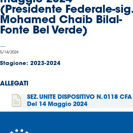
Serie
(Presidente Federale-sig.
B
Mohamed Chaib Bilal-
Femminile
Museo
Fonte Bel Verde)
del
Calcio
Shop
5/14/2024
I
partner
Stagione:
2023-2024
delle
nazionali
ALLEGATI
Assicurazione
SEZ. UNITE DISPOSITIVO N. 0118 CFA
Del 14 Maggio 2024
Cerca
Whistleblowing