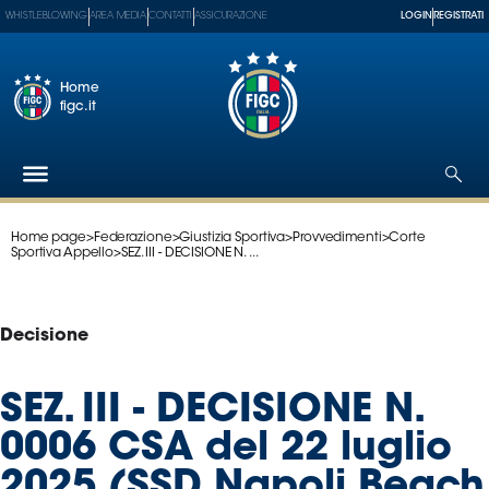
WHISTLEBLOWING
AREA MEDIA
CONTATTI
ASSICURAZIONE
LOGIN
REGISTRATI
Home
figc.it
Home page
>
Federazione
>
Giustizia Sportiva
>
Provvedimenti
>
Corte
Federazione
Sportiva Appello
>
SEZ. III - DECISIONE N. ...
Nazionali
Partner
Tecnici
Decisione
SGS
Paralimpico
SEZ. III - DECISIONE N.
Serie
0006 CSA del 22 luglio
A
Women
2025 (SSD Napoli Beach