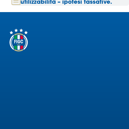
utilizzabilità – ipotesi tassative.
Area
Media
Contatti
Assicurazione
Social media