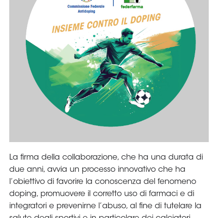
Area
Media
Contatti
Assicurazione
Social media