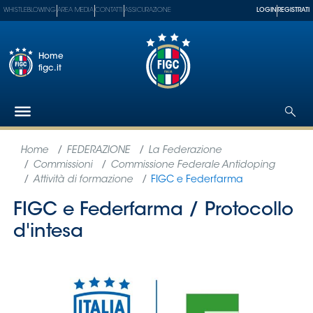
WHISTLEBLOWING
AREA MEDIA
CONTATTI
ASSICURAZIONE
LOGIN
REGISTRATI
Home
figc.it
Federazione
Nazionali
Partner
Tecnici
SGS
Paralimpico
Serie
A
Women