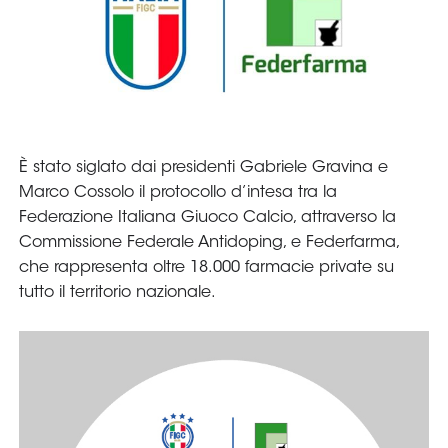
Serie
B
Femminile
Museo
del
Calcio
Shop
I
partner
delle
nazionali
Assicurazione
Cerca
Whistleblowing