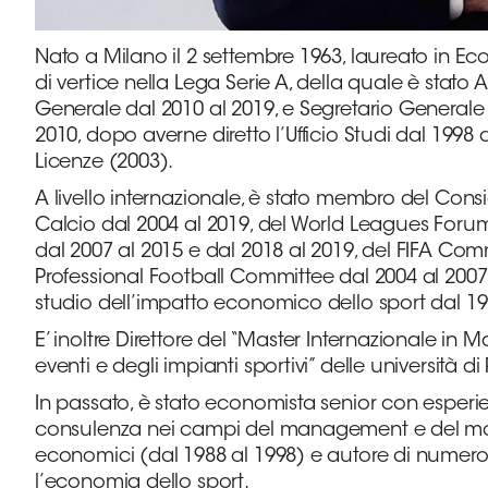
Area
Nato a Milano il 2 settembre 1963, laureato in E
Media
di vertice nella Lega Serie A, della quale è stato 
Generale dal 2010 al 2019, e Segretario Generale d
2010, dopo averne diretto l’Ufficio Studi dal 1998
Contatti
Licenze (2003).
A livello internazionale, è stato membro del Consi
Assicurazione
Calcio dal 2004 al 2019, del World Leagues Foru
dal 2007 al 2015 e dal 2018 al 2019, del FIFA Comm
Social media
Professional Football Committee dal 2004 al 2007,
studio dell’impatto economico dello sport dal 19
E’ inoltre Direttore del “Master Internazionale in
eventi e degli impianti sportivi” delle università 
In passato, è stato economista senior con esperien
consulenza nei campi del management e del mark
economici (dal 1988 al 1998) e autore di numero
l’economia dello spo
rt.