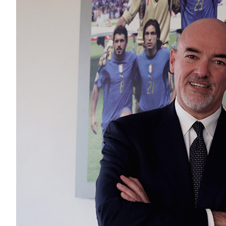
B
Femminile
Museo
del
Calcio
Shop
I
partner
delle
nazionali
Assicurazione
Cerca
Whistleblowing