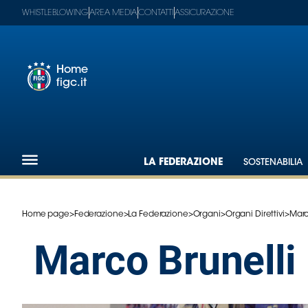
WHISTLEBLOWING
AREA MEDIA
CONTATTI
ASSICURAZIONE
Home
figc.it
Footer
1
Federazione
LA FEDERAZIONE
SOSTENABILIA
Nazionali
Partner
Tecnici
Home page
>
Federazione
>
La Federazione
>
Organi
>
Organi Direttivi
>
Marc
SGS
Paralimpico
Marco Brunelli
Serie
A
Women
Serie