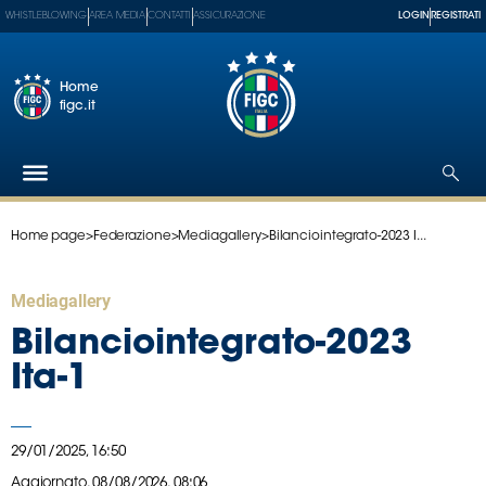
WHISTLEBLOWING
AREA MEDIA
CONTATTI
ASSICURAZIONE
LOGIN
REGISTRATI
Home
figc.it
Home page
>
Federazione
>
Mediagallery
>
Bilanciointegrato-2023 I...
Federazione
Nazionali
Mediagallery
Partner
Tecnici
Bilanciointegrato-2023
SGS
Ita-1
Paralimpico
Serie
A
29/01/2025, 16:50
Women
Aggiornato,
08/08/2026, 08:06