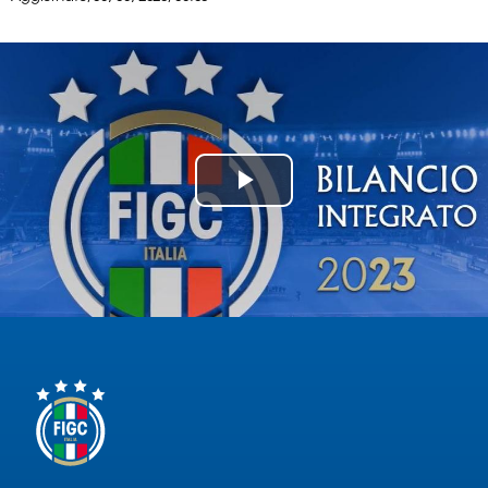
Serie
B
Femminile
Museo
del
Calcio
Shop
Play
I
partner
Video
delle
nazionali
Assicurazione
Cerca
Whistleblowing