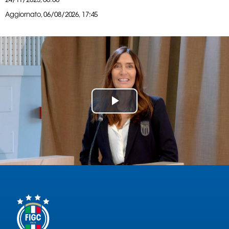
24/11/2023, 00:00
Serie
Aggiornato,
06/08/2026, 17:45
B
Femminile
Museo
del
Calcio
Shop
I
Play
partner
delle
Video
nazionali
Assicurazione
Cerca
Whistleblowing