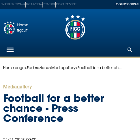
WHISTLEBLOWING
AREA MEDIA
CONTATTI
ASSICURAZIONE
LOGIN
REGISTRATI
Home
figc.it
Home page
>
Federazione
>
Mediagallery
>
Football for a better ch...
Federazione
Nazionali
Mediagallery
Partner
Tecnici
Football for a better
SGS
chance - Press
Paralimpico
Conference
Serie
A
Women