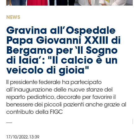
Serie
B
NEWS
Femminile
Museo
Gravina all’Ospedale
del
Papa Giovanni XXIII di
Calcio
Bergamo per ‘Il Sogno
Shop
di Iaia’: "Il calcio è un
I
partner
veicolo di gioia"
delle
nazionali
Il presidente federale ha partecipato
Assicurazione
all’inaugurazione delle nuove stanze del
reparto pediatrico, decorate per favorire il
benessere dei piccoli pazienti anche grazie al
contributo della FIGC
Cerca
17/10/2022, 13:39
Whistleblowing