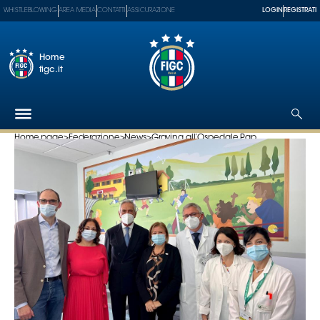
WHISTLEBLOWING
AREA MEDIA
CONTATTI
ASSICURAZIONE
LOGIN
REGISTRATI
Home
figc.it
Home page
>
Federazione
>
News
>
Gravina all’Ospedale Pap...
Federazione
Nazionali
Partner
Tecnici
SGS
Paralimpico
Serie
A
Women