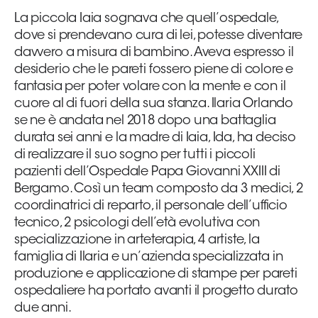
La piccola Iaia sognava che quell’ospedale,
Area
dove si prendevano cura di lei, potesse diventare
davvero a misura di bambino. Aveva espresso il
Media
desiderio che le pareti fossero piene di colore e
fantasia per poter volare con la mente e con il
Contatti
cuore al di fuori della sua stanza. Ilaria Orlando
se ne è andata nel 2018 dopo una battaglia
Assicurazione
durata sei anni e la madre di Iaia, Ida, ha deciso
di realizzare il suo sogno per tutti i piccoli
Social media
pazienti dell’Ospedale Papa Giovanni XXIII di
Bergamo. Così un team composto da 3 medici, 2
coordinatrici di reparto, il personale dell’ufficio
tecnico, 2 psicologi dell’età evolutiva con
specializzazione in arteterapia, 4 artiste, la
famiglia di Ilaria e un’azienda specializzata in
produzione e applicazione di stampe per pareti
ospedaliere ha portato avanti il progetto durato
due anni.