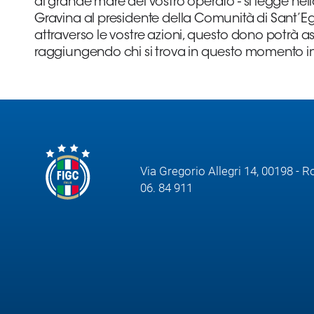
al grande mare del vostro operato - si legge nell
Gravina al presidente della Comunità di Sant’E
attraverso le vostre azioni, questo dono potrà
raggiungendo chi si trova in questo momento in c
Via Gregorio Allegri 14, 00198 - 
06. 84 911