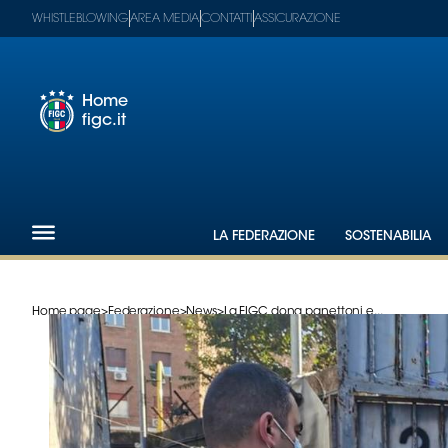
WHISTLEBLOWING
AREA MEDIA
CONTATTI
ASSICURAZIONE
Home
figc.it
Footer
1
Federazione
LA FEDERAZIONE
SOSTENABILIA
Nazionali
Partner
Tecnici
Home page
>
Federazione
>
News
>
La FIGC dona panettoni e...
SGS
Paralimpico
Serie
A
Women
Serie