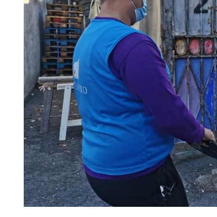
B
Femminile
Museo
del
Calcio
Shop
I
partner
delle
nazionali
Assicurazione
Cerca
Whistleblowing