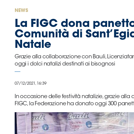
Area
NEWS
Media
La FIGC dona panetto
Comunità di Sant’Egidi
Contatti
Natale
Assicurazione
Grazie alla collaborazione con Bauli, Licenziata
oggi i dolci natalizi destinati ai bisognosi
Social media
07/12/2021, 16:39
In occasione delle festività natalizie, grazie alla
FIGC, la Federazione ha donato oggi 300 panett