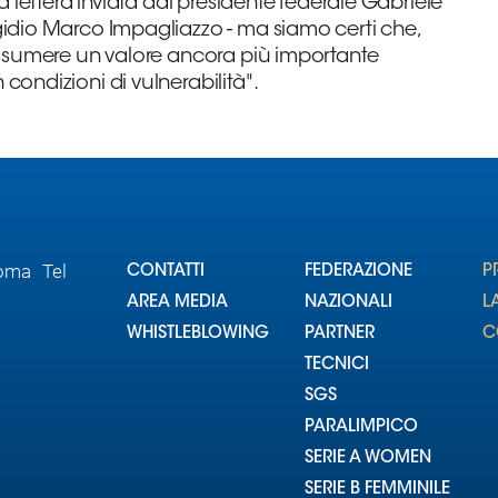
a lettera inviata dal presidente federale Gabriele
gidio Marco Impagliazzo - ma siamo certi che,
 assumere un valore ancora più importante
ondizioni di vulnerabilità".
Roma Tel
CONTATTI
FEDERAZIONE
P
AREA MEDIA
NAZIONALI
L
WHISTLEBLOWING
PARTNER
C
TECNICI
SGS
PARALIMPICO
SERIE A WOMEN
SERIE B FEMMINILE