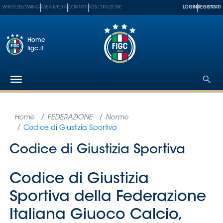
WHISTLEBLOWING
AREA MEDIA
CONTATTI
ASSICURAZIONE
LOGIN
REGISTRATI
Home
figc.it
Federazione
Nazionali
Partner
Tecnici
SGS
Paralimpico
Serie
A
Women