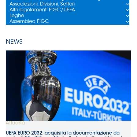
Area
Media
Contatti
Assicurazione
Social media