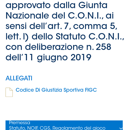
Serie
B
Femminile
Museo
del
Calcio
Shop
I
partner
delle
nazionali
Assicurazione
Cerca
Whistleblowing