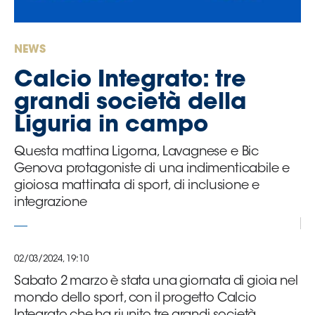
Serie
B
Femminile
NEWS
Museo
Calcio Integrato: tre
del
Calcio
grandi società della
Shop
Liguria in campo
I
partner
Questa mattina Ligorna, Lavagnese e Bic
delle
Genova protagoniste di una indimenticabile e
nazionali
gioiosa mattinata di sport, di inclusione e
Assicurazione
integrazione
02/03/2024, 19:10
Cerca
Sabato 2 marzo è stata una giornata di gioia nel
mondo dello sport, con il progetto Calcio
Whistleblowing