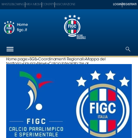
WHISTLEBLOWING
AREA MEDIA
CONTATTI
ASSICURAZIONE
LOGIN
REGISTRATI
Home
figc.it
Home page
>
SGS
>
Coordinamenti Regionali
>
Mappa del
territorio
>
Liguria
>
News
>
Calcio Integrato: tre gr...
Federazione
Nazionali
Partner
Tecnici
SGS
Paralimpico
Serie
A
Women