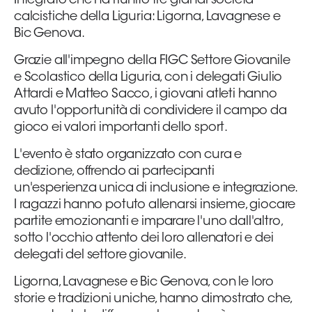
Integrato che ha riunito tre grandi società
calcistiche della Liguria: Ligorna, Lavagnese e
Area
Bic Genova.
Media
Grazie all'impegno della FIGC Settore Giovanile
e Scolastico della Liguria, con i delegati Giulio
Contatti
Attardi e Matteo Sacco, i giovani atleti hanno
avuto l'opportunità di condividere il campo da
Assicurazione
gioco ei valori importanti dello sport.
L'evento è stato organizzato con cura e
Social media
dedizione, offrendo ai partecipanti
un'esperienza unica di inclusione e integrazione.
I ragazzi hanno potuto allenarsi insieme, giocare
partite emozionanti e imparare l'uno dall'altro,
sotto l'occhio attento dei loro allenatori e dei
delegati del settore giovanile.
Ligorna, Lavagnese e Bic Genova, con le loro
storie e tradizioni uniche, hanno dimostrato che,