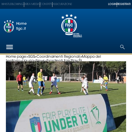
WHISTLEBLOWING
AREA MEDIA
CONTATTI
ASSICURAZIONE
LOGIN
REGISTRATI
Home
figc.it
Home page
>
SGS
>
Coordinamenti Regionali
>
Mappa del
territorio
>
Liguria
>
News
>
Esordienti Fair Play Éli...
Federazione
Nazionali
Partner
Tecnici
SGS
Paralimpico
Serie
A
Women