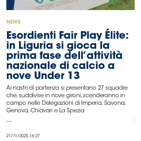
Serie
B
Femminile
NEWS
Museo
Esordienti Fair Play Élite:
del
Calcio
in Liguria si gioca la
Shop
prima fase dell’attività
I
nazionale di calcio a
partner
nove Under 13
delle
nazionali
Ai nastri di partenza si presentano 27 squadre
Assicurazione
che, suddivise in nove gironi, scenderanno in
campo nelle Delegazioni di Imperia, Savona,
Genova, Chiavari e La Spezia
Cerca
21/11/2025, 16:27
Whistleblowing