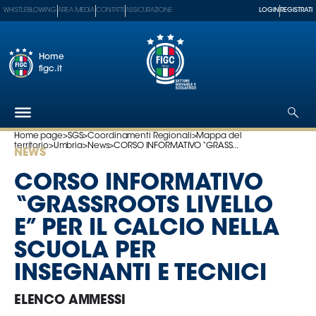
WHISTLEBLOWING
AREA MEDIA
CONTATTI
ASSICURAZIONE
LOGIN
REGISTRATI
Home
figc.it
Home page
>
SGS
>
Coordinamenti Regionali
>
Mappa del
territorio
>
Umbria
>
News
>
CORSO INFORMATIVO “GRASS...
NEWS
Federazione
Nazionali
CORSO INFORMATIVO
Partner
“GRASSROOTS LIVELLO
Tecnici
E” PER IL CALCIO NELLA
SGS
SCUOLA PER
Paralimpico
INSEGNANTI E TECNICI
Serie
A
ELENCO AMMESSI
Women