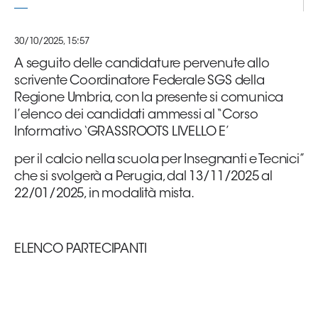
Serie
B
30/10/2025, 15:57
Femminile
Museo
A seguito delle candidature pervenute allo
del
scrivente Coordinatore Federale SGS della
Calcio
Regione Umbria, con la presente si comunica
l’elenco dei candidati ammessi al “Corso
Shop
Informativo ‘GRASSROOTS LIVELLO E’
I
partner
per il calcio nella scuola per Insegnanti e Tecnici”
delle
che si svolgerà a Perugia, dal 13/11/2025 al
nazionali
22/01/2025, in modalità mista.
Assicurazione
ELENCO PARTECIPANTI
Cerca
Whistleblowing