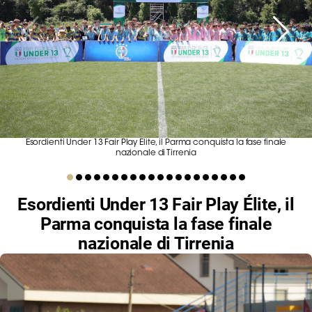
Serie
B
Femminile
Museo
del
Calcio
Shop
I
Esordienti Under 13 Fair Play Élite, il Parma conquista la fase finale
partner
nazionale di Tirrenia
delle
nazionali
Esordienti Under 13 Fair Play Élite, il
Assicurazione
Parma conquista la fase finale
nazionale di Tirrenia
Cerca
Whistleblowing