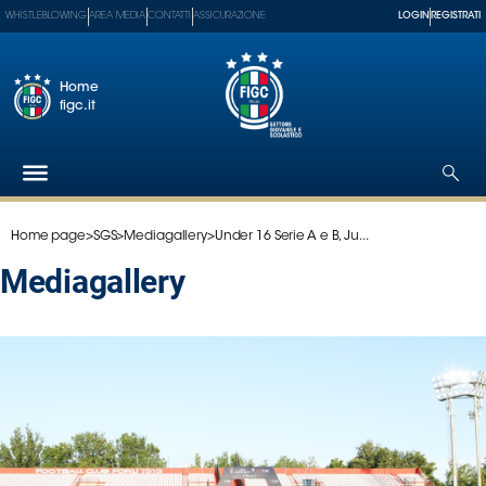
WHISTLEBLOWING
AREA MEDIA
CONTATTI
ASSICURAZIONE
LOGIN
REGISTRATI
Home
figc.it
Home page
>
SGS
>
Mediagallery
>
Under 16 Serie A e B, Ju...
Federazione
Nazionali
mediagallery
Partner
Tecnici
SGS
Paralimpico
Serie
A
Women