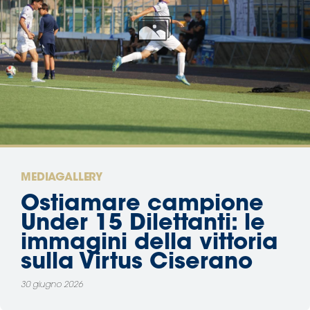
Area
Media
Contatti
Assicurazione
Social media
MEDIAGALLERY
Ostiamare campione
Under 15 Dilettanti: le
immagini della vittoria
sulla Virtus Ciserano
30 giugno 2026