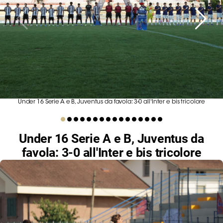
Serie
B
Femminile
Museo
del
Calcio
Shop
I
Under 16 Serie A e B, Juventus da favola: 3-0 all'Inter e bis tricolore
partner
delle
nazionali
Under 16 Serie A e B, Juventus da
Assicurazione
favola: 3-0 all'Inter e bis tricolore
Cerca
Whistleblowing