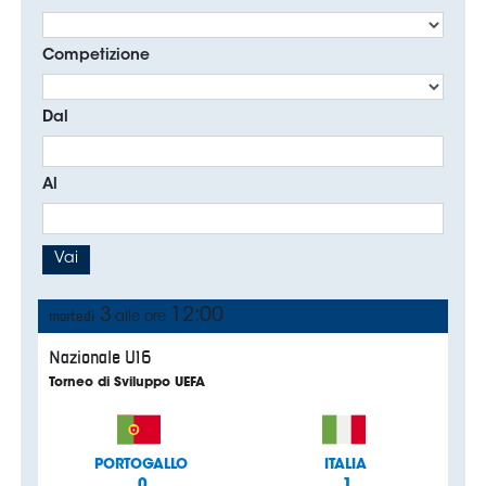
Serie
B
Femminile
Museo
del
Calcio
Shop
I
partner
delle
nazionali
Assicurazione
Cerca
Whistleblowing