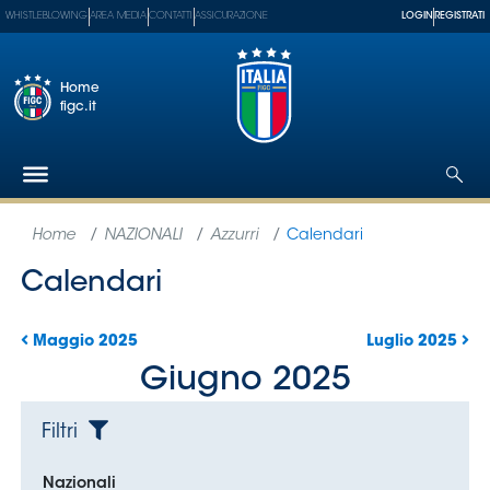
WHISTLEBLOWING
AREA MEDIA
CONTATTI
ASSICURAZIONE
LOGIN
REGISTRATI
Home
figc.it
Federazione
Nazionali
Partner
Tecnici
SGS
Paralimpico
Serie
A
Women