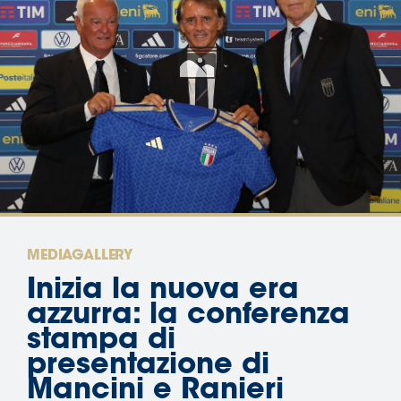
Serie
B
Femminile
Museo
del
Calcio
Shop
I
partner
delle
nazionali
MEDIAGALLERY
Assicurazione
Inizia la nuova era
azzurra: la conferenza
stampa di
Cerca
presentazione di
Mancini e Ranieri
Whistleblowing