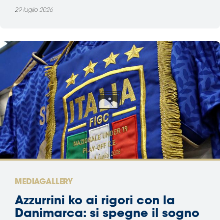
29 luglio 2026
Area
Media
Contatti
Assicurazione
Social media
MEDIAGALLERY
Azzurrini ko ai rigori con la
Danimarca: si spegne il sogno