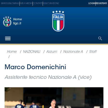
WHISTLEBLOWING
AREA MEDIA
CONTATTI
ASSICURAZIONE
LOGIN
REGISTRATI
Home
figc.it
Federazione
Nazionali
Partner
Tecnici
SGS
Paralimpico
Serie
A
Women