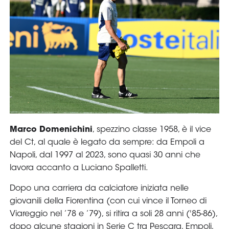
Serie
B
Femminile
Museo
del
Calcio
Shop
I
partner
delle
nazionali
Assicurazione
Cerca
Whistleblowing