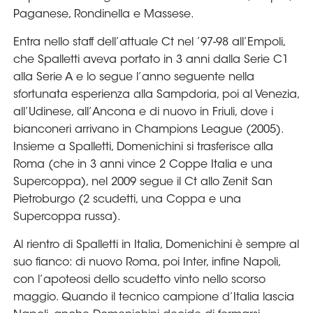
Area
Media
Contatti
Assicurazione
Social media