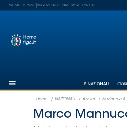
WHISTLEBLOWING
AREA MEDIA
CONTATTI
ASSICURAZIONE
Home
figc.it
Footer
1
Federazione
Nazionali
Partner
Tecnici
LE NAZIONALI
STOR
SGS
Paralimpico
Serie
A
Women
Serie