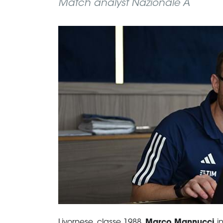
B
Femminile
Museo
del
Calcio
Shop
I
partner
delle
nazionali
Assicurazione
Cerca
Whistleblowing