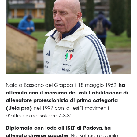
Serie
B
Femminile
Museo
del
Calcio
Shop
I
partner
delle
nazionali
Assicurazione
Cerca
Whistleblowing