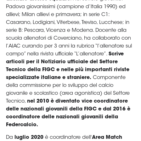
Area
Media
Contatti
Assicurazione
Social media