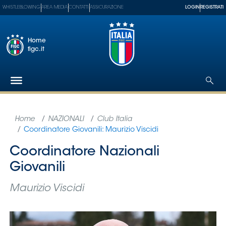
WHISTLEBLOWING
AREA MEDIA
CONTATTI
ASSICURAZIONE
LOGIN
REGISTRATI
Home
figc.it
Federazione
Nazionali
Partner
Tecnici
SGS
Paralimpico
Serie
A
Women