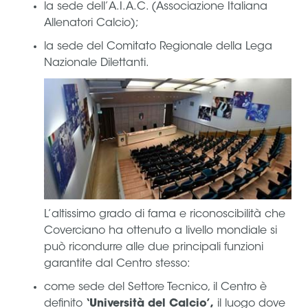
Area
Media
Contatti
Assicurazione
Social media