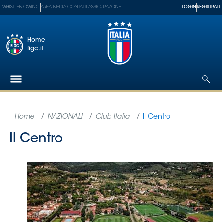
WHISTLEBLOWING
AREA MEDIA
CONTATTI
ASSICURAZIONE
LOGIN
REGISTRATI
Home
figc.it
Federazione
Nazionali
Partner
Tecnici
SGS
Paralimpico
Serie
A
Women