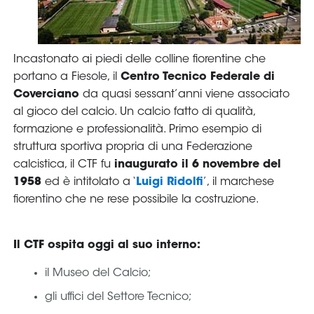
Serie
B
Femminile
Museo
del
Calcio
Shop
I
partner
delle
nazionali
Assicurazione
Cerca
Whistleblowing